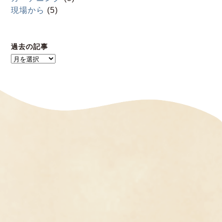
現場から
(5)
過去の記事
過
去
の
記
事