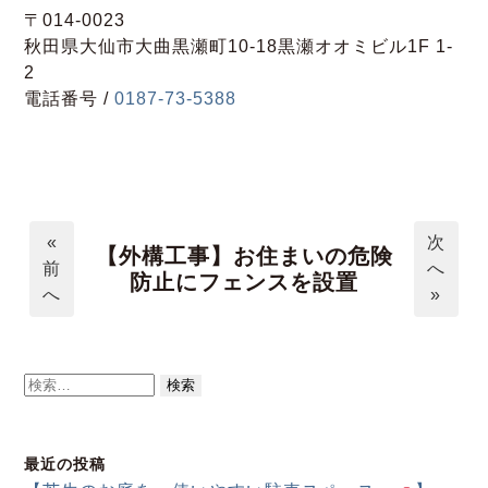
〒014-0023
秋田県大仙市大曲黒瀬町10-18黒瀬オオミビル1F 1-
2
電話番号 /
0187-73-5388
«
次
【外構工事】お住まいの危険
前
へ
防止にフェンスを設置
へ
»
検
索:
最近の投稿