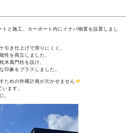
ートと施工、カーポート内にイナバ物置を設置しまし
ケ引き仕上げで滑りにくく、
能性を両立しました。
枕木風門柱を設け、
な印象をプラスしました。
すための外構計画が欠かせません
ています。
に。