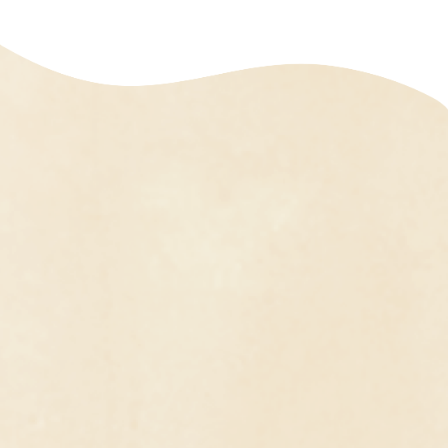
去
の
記
事