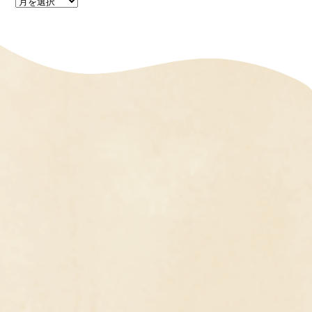
過
去
の
記
事