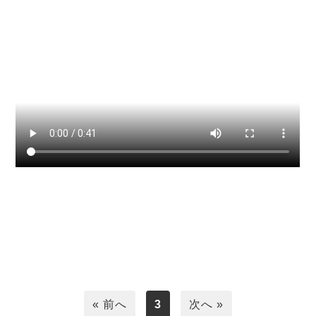
« 前へ
3
次へ »